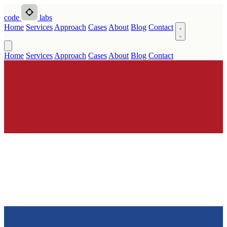
code
labs
Home
Services
Approach
Cases
About
Blog
Contact
Home
Services
Approach
Cases
About
Blog
Contact