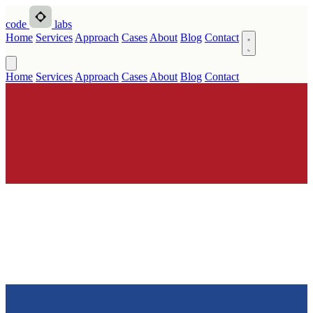
code
labs
Home
Services
Approach
Cases
About
Blog
Contact
Home
Services
Approach
Cases
About
Blog
Contact